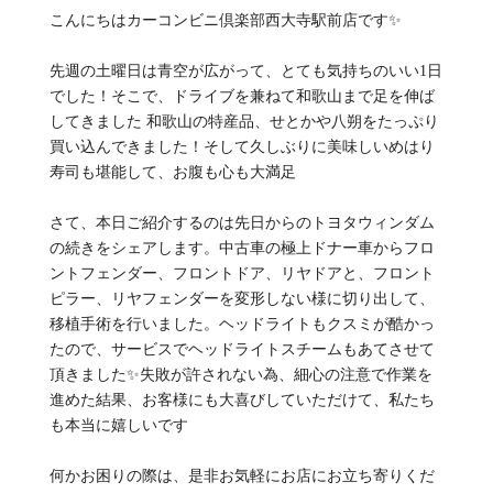
こんにちはカーコンビニ倶楽部西大寺駅前店です✨
先週の土曜日は青空が広がって、とても気持ちのいい1日
でした！そこで、ドライブを兼ねて和歌山まで足を伸ば
してきました 和歌山の特産品、せとかや八朔をたっぷり
買い込んできました！そして久しぶりに美味しいめはり
寿司も堪能して、お腹も心も大満足
さて、本日ご紹介するのは先日からのトヨタウィンダム
の続きをシェアします。中古車の極上ドナー車からフロ
ントフェンダー、フロントドア、リヤドアと、フロント
ピラー、リヤフェンダーを変形しない様に切り出して、
移植手術を行いました。ヘッドライトもクスミが酷かっ
たので、サービスでヘッドライトスチームもあてさせて
頂きました✨失敗が許されない為、細心の注意で作業を
進めた結果、お客様にも大喜びしていただけて、私たち
も本当に嬉しいです
何かお困りの際は、是非お気軽にお店にお立ち寄りくだ