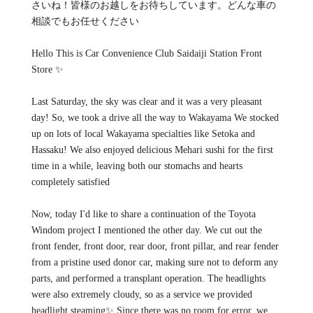
さいね！皆様のお越しをお待ちしています。どんな車の
相談でもお任せください
Hello This is Car Convenience Club Saidaiji Station Front
Store ✨
Last Saturday, the sky was clear and it was a very pleasant
day! So, we took a drive all the way to Wakayama We stocked
up on lots of local Wakayama specialties like Setoka and
Hassaku! We also enjoyed delicious Mehari sushi for the first
time in a while, leaving both our stomachs and hearts
completely satisfied
Now, today I'd like to share a continuation of the Toyota
Windom project I mentioned the other day. We cut out the
front fender, front door, rear door, front pillar, and rear fender
from a pristine used donor car, making sure not to deform any
parts, and performed a transplant operation. The headlights
were also extremely cloudy, so as a service we provided
headlight steaming✨ Since there was no room for error, we