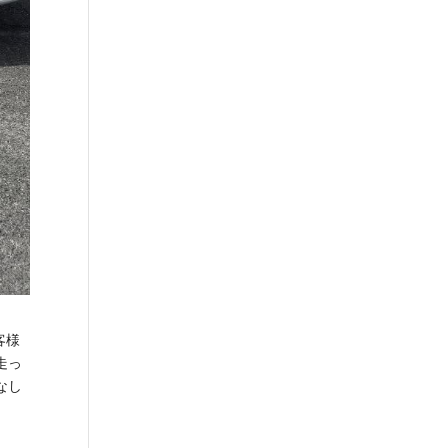
客様
走っ
なし