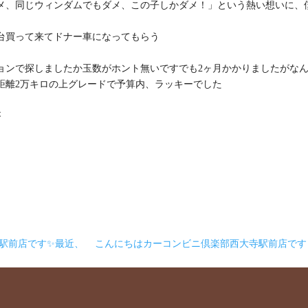
メ、同じウィンダムでもダメ、この子しかダメ！」という熱い想いに、
台買って来てドナー車になってもらう
ョンで探しましたか玉数がホント無いですでも2ヶ月かかりましたがな
距離2万キロの上グレードで予算内、ラッキーでした
が
駅前店です✨最近、
こんにちはカーコンビニ倶楽部西大寺駅前店で