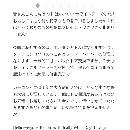
皆さんこんにちは 明日はいよいよホワイトデーですね！
お返しにはもう何か特別なものをご用意しましたか？私
はとっておきのものを娘にプレゼントワクワクが止まり
ません✨
今回ご紹介するのは、ホンダシャトルになります✨バッ
クドアにソコソコのへこみとフロントバンパーの修理に
なります。一般的には、バックドア交換ですが、ご安心
を！ミラクルプーラーを駆使して、傷もヘコミもまるで
魔法のように綺麗に修復完了です！
カーコンビニ倶楽部西大寺駅前店では、どんな小さな傷
も大切に修理しています。他にもご相談がある方はぜひ
お気軽にお越しください！全力でお手伝いさせていただ
きます☺️あなたの車も新しい気持ちで春を迎えません
か？
Hello everyone Tomorrow is finally White Day! Have you