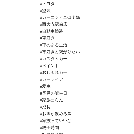
#トヨタ
#塗装
#カーコンビニ倶楽部
#西大寺駅前店
#自動車塗装
#車好き
#車のある生活
#車好きと繋がりたい
#カスタムカー
#ペイント
#おしゃれカー
#カーライフ
#愛車
#長男の誕生日
#家族団らん
#成長
#お酒が飲める歳
#家族っていいな
#親子時間