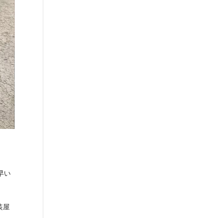
早い
装屋