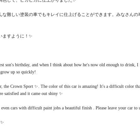
調色して、ピカピカに仕上がりました✨
んな難しい塗装の車でもキレイに仕上げることができます。みなさんの
いますように！✨
est son's birthday, and when I think about how he's now old enough to drink, I 
o grow up so quickly!
, the Crown Sport ✨. The color of this car is amazing! It's a difficult color th
re satisfied and it came out shiny ✨
en cars with difficult paint jobs a beautiful finish . Please leave your car to 
! ✨