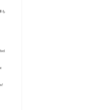
車も
feel
at
us!